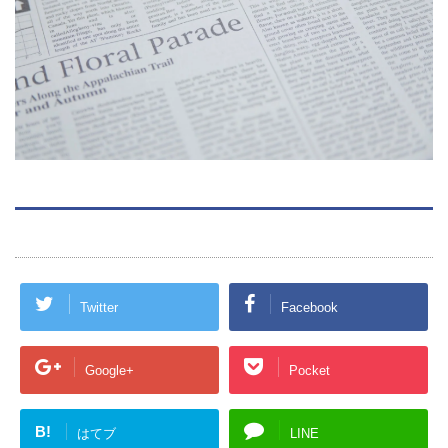
Twitter
Facebook
Google+
Pocket
B!
はてブ
LINE