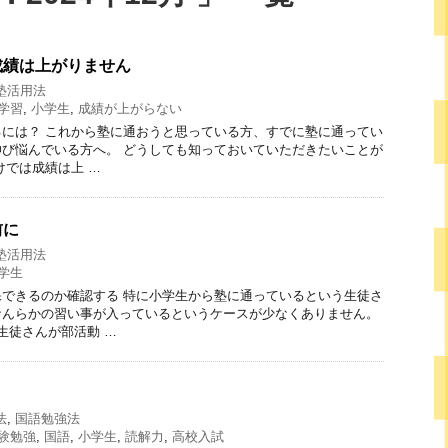
成績は上がりません
塾活用法
学習
,
小学生
,
成績が上がらない
には？ これから塾に通おうと思っている方、すでに塾に通ってい
び悩んでいる方へ。 どうしても知っておいていただきたいことが
けでは成績は上 …
前に
塾活用法
学生
できるのか確認する 特に小学生から塾に通っているという生徒さ
なんらかの習い事が入っているというケースが少なくありません。
生徒さんが部活動 …
法
,
国語勉強法
験勉強
,
国語
,
小学生
,
読解力
,
高校入試