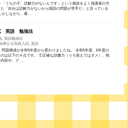
 「うちの子、読解力がないんです」という相談をよく保護者の方
また「自分は読解力がないから国語の問題が苦手だ」と言っている
しかしながら、最 …
試 英語 勉強法
法
,
英語勉強法
知県公立高校入試
,
英語
 問題構成が令和5年度から変わりましたね。 令和5年度、6年度の
のは以下の４点です。 ①正確な語彙力（うろ覚えではダメ）、熟
内容や、グ …