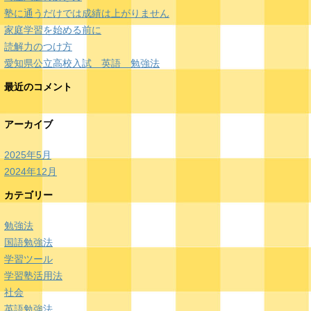
塾に通うだけでは成績は上がりません
家庭学習を始める前に
読解力のつけ方
愛知県公立高校入試 英語 勉強法
最近のコメント
アーカイブ
2025年5月
2024年12月
カテゴリー
勉強法
国語勉強法
学習ツール
学習塾活用法
社会
英語勉強法