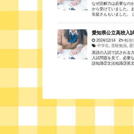
なぜ読解力は必要なのか
から受けていました。
生徒さんもいました。 
愛知県公立高校入
2024/12/14
-
勉強
中学生
,
受験勉強
,
愛
英語の入試で試される力
入試問題を見て、必要な
語知識②文法知識③英文