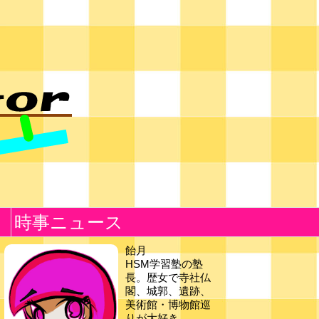
時事ニュース
飴月
HSM学習塾の塾
長。歴女で寺社仏
閣、城郭、遺跡、
美術館・博物館巡
りが大好き。