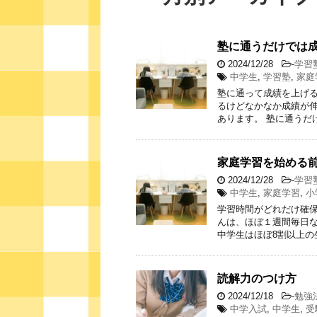
塾に通うだけでは
2024/12/28
-
学習
中学生
,
学習塾
,
家庭
塾に通って成績を上げる
るけどなかなか成績が伸
あります。 塾に通うだ
家庭学習を始める
2024/12/28
-
学習
中学生
,
家庭学習
,
小
学習時間がどれだけ確保
んは、ほぼ１週間毎日
中学生はほぼ8割以上の
読解力のつけ方
2024/12/18
-
勉強
中学入試
,
中学生
,
受