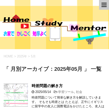
HOME
>
2025年
>
5月
「 月別アーカイブ：2025年05月 」 一覧
時差問題の解き方
2025/05/14
-
学習ツール
,
社会
時差問題について簡単な解き方を解説していきま
す。 そもそも時差とは たとえば、正午にイギリス
に留学中の友人に国際電話をかけたところ、友人は