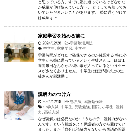
と思っている方、すでに塾に通っているけどなかな
か成績が伸び悩んでいる方へ。 どうしても知ってお
いていただきたいことがあります。 塾に通うだけで
は成績は上 …
家庭学習を始める前に
2024/12/28
-
学習塾活用法
中学生
,
家庭学習
,
小学生
学習時間がどれだけ確保できるのか確認する 特に小
学生から塾に通っているという生徒さんは、ほぼ１
週間毎日なんらかの習い事が入っているというケー
スが少なくありません。中学生はほぼ8割以上の生
徒さんが部活動 …
読解力のつけ方
2024/12/18
-
勉強法
,
国語勉強法
中学入試
,
中学生
,
受験勉強
,
国語
,
小学生
,
読解
力
,
高校入試
なぜ読解力は必要なのか 「うちの子、読解力がない
んです」という相談をよく保護者の方から受けてい
ました。また「自分は読解力がないから国語の問題