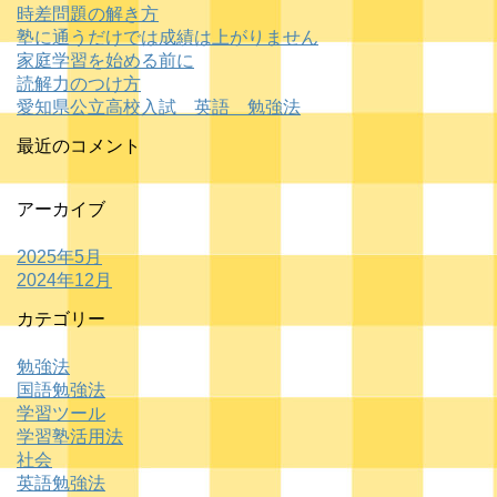
時差問題の解き方
塾に通うだけでは成績は上がりません
家庭学習を始める前に
読解力のつけ方
愛知県公立高校入試 英語 勉強法
最近のコメント
アーカイブ
2025年5月
2024年12月
カテゴリー
勉強法
国語勉強法
学習ツール
学習塾活用法
社会
英語勉強法