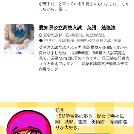
が苦手だ」と言っている生徒さんもいました。 しか
しながら、最 …
愛知県公立高校入試 英語 勉強法
2024/12/14
-
勉強法
,
英語勉強法
中学生
,
受験勉強
,
愛知県公立高校入試
,
英語
英語の入試で試される力 問題構成が令和5年度から
変わりましたね。 令和5年度、6年度の入試問題を
見て、必要なのは以下の４点です。 ①正確な語彙力
（うろ覚えではダメ）、熟語知識②文法知識③英文
内容や、グ …
飴月
HSM学習塾の塾長。歴女で寺社仏
閣、城郭、遺跡、美術館・博物館巡
りが大好き。