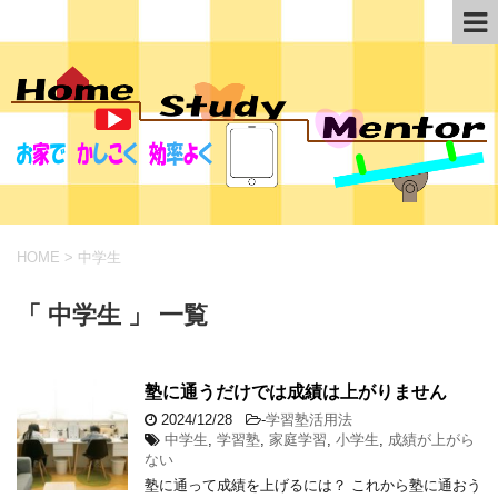
HOME
>
中学生
「 中学生 」 一覧
塾に通うだけでは成績は上がりません
2024/12/28
-
学習塾活用法
中学生
,
学習塾
,
家庭学習
,
小学生
,
成績が上がら
ない
塾に通って成績を上げるには？ これから塾に通おう