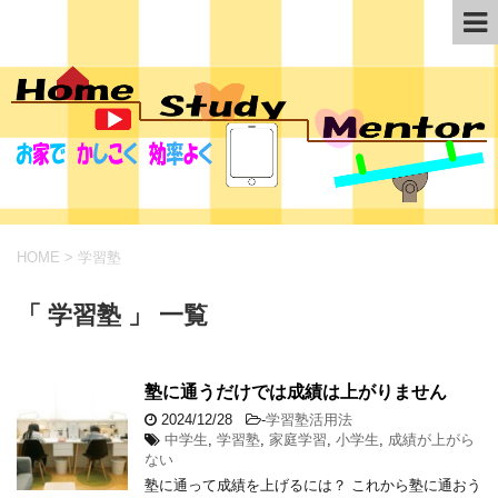
HOME
>
学習塾
「 学習塾 」 一覧
塾に通うだけでは成績は上がりません
2024/12/28
-
学習塾活用法
中学生
,
学習塾
,
家庭学習
,
小学生
,
成績が上がら
ない
塾に通って成績を上げるには？ これから塾に通おう